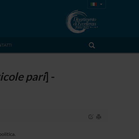
TATTI
cole pari
] -
olitica.