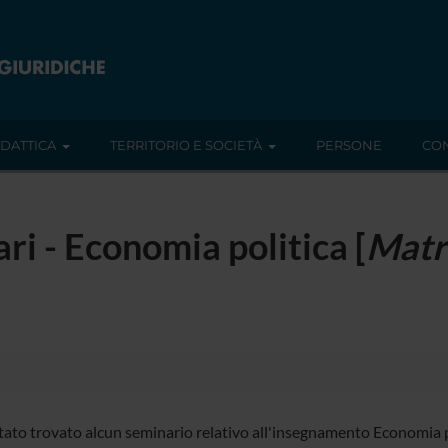
IDATTICA
TERRITORIO E SOCIETÀ
PERSONE
CON
ari - Economia politica [
Matri
tato trovato alcun seminario relativo all'insegnamento Economia p