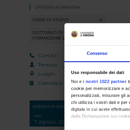
OFFERTA FORMATIVA
CORSI DI STUDIO
DOTTORATI DI RICERCA E
FORMAZIONE SUPERIORE
Consenso
Contatti
Persone
Uso responsabile dei dati
Luoghi
Noi e
i nostri 1022 partner
t
Calendario
cookie per memorizzare e acce
personalizzati, misurare gli an
chi utilizza i vostri dati e pe
AGENDA DI OGGI
digitale in cui avete effettua
ven
dalla Dichiarazione sui cookie
7 agosto 2026