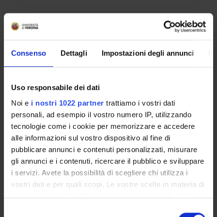
Non è stato trovato alcun seminario relativo
all'insegnamento Diritto romano.
Consenso
Dettagli
Impostazioni degli annunci
In
OFFERTA FORMATIVA
Uso responsabile dei dati
CORSI DI STUDIO
Noi e
i nostri 1022 partner
trattiamo i vostri dati
personali, ad esempio il vostro numero IP, utilizzando
DOTTORATI DI RICERCA E FORMAZIONE
SUPERIORE
tecnologie come i cookie per memorizzare e accedere
alle informazioni sul vostro dispositivo al fine di
pubblicare annunci e contenuti personalizzati, misurare
Contatti
gli annunci e i contenuti, ricercare il pubblico e sviluppare
Persone
i servizi. Avete la possibilità di scegliere chi utilizza i
Luoghi
vostri dati e per quali scopi. Le vostre scelte in materia di
Calendario
privacy sono applicabili solo su questa proprietà digitale
in cui avete effettuato le vostre scelte. È possibile
Selezione