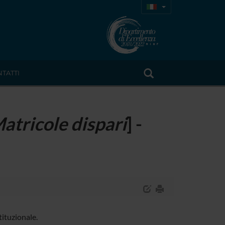
TATTI
atricole dispari
] -
ituzionale.