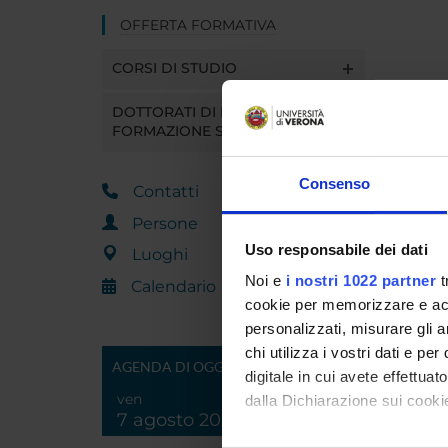
OFFERTA FORMATIVA
CORSI DI STUDIO
DOTTORATI DI RICERCA E
FORMAZIONE SUPERIORE
Consenso
Contatti
Persone
Uso responsabile dei dati
Luoghi
Noi e
i nostri 1022 partner
t
Calendario
cookie per memorizzare e acce
personalizzati, misurare gli an
chi utilizza i vostri dati e pe
AGENDA DI OGGI
digitale in cui avete effettua
ven
dalla Dichiarazione sui cookie
7 agosto 2026