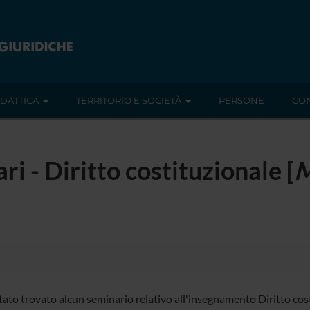
IDATTICA
TERRITORIO E SOCIETÀ
PERSONE
CON
ri - Diritto costituzionale [
M
tato trovato alcun seminario relativo all'insegnamento Diritto cost