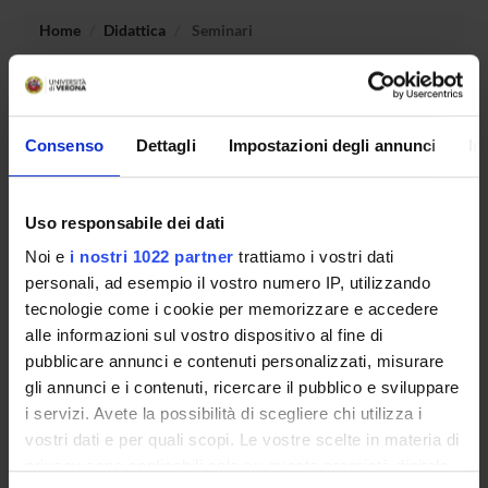
Home
Didattica
Seminari
Non è stato trovato alcun seminario relativo
all'insegnamento Istituzioni di diritto romano.
Consenso
Dettagli
Impostazioni degli annunci
In
OFFERTA FORMATIVA
Uso responsabile dei dati
Noi e
i nostri 1022 partner
trattiamo i vostri dati
CORSI DI STUDIO
personali, ad esempio il vostro numero IP, utilizzando
tecnologie come i cookie per memorizzare e accedere
DOTTORATI DI RICERCA E FORMAZIONE
SUPERIORE
alle informazioni sul vostro dispositivo al fine di
pubblicare annunci e contenuti personalizzati, misurare
gli annunci e i contenuti, ricercare il pubblico e sviluppare
Contatti
i servizi. Avete la possibilità di scegliere chi utilizza i
Persone
vostri dati e per quali scopi. Le vostre scelte in materia di
Luoghi
privacy sono applicabili solo su questa proprietà digitale