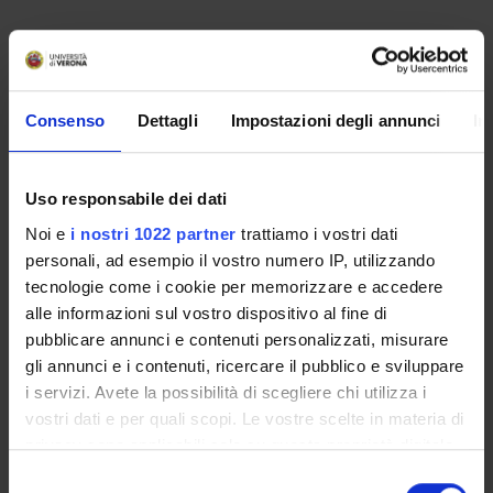
Non è stato trovato alcun seminario relativo
all'insegnamento Diritto pubblico comparato.
Consenso
Dettagli
Impostazioni degli annunci
In
OFFERTA FORMATIVA
Uso responsabile dei dati
CORSI DI STUDIO
Noi e
i nostri 1022 partner
trattiamo i vostri dati
personali, ad esempio il vostro numero IP, utilizzando
DOTTORATI DI RICERCA E FORMAZIONE
SUPERIORE
tecnologie come i cookie per memorizzare e accedere
alle informazioni sul vostro dispositivo al fine di
pubblicare annunci e contenuti personalizzati, misurare
Contatti
gli annunci e i contenuti, ricercare il pubblico e sviluppare
Persone
i servizi. Avete la possibilità di scegliere chi utilizza i
Luoghi
vostri dati e per quali scopi. Le vostre scelte in materia di
Calendario
privacy sono applicabili solo su questa proprietà digitale
in cui avete effettuato le vostre scelte. È possibile
Selezione