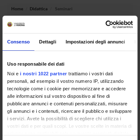
Home
Didattica
Seminari
Non è stato trovato alcun seminario relativo
all'insegnamento Diritto della pubblicita' immobiliare.
Consenso
Dettagli
Impostazioni degli annunci
In
OFFERTA FORMATIVA
Uso responsabile dei dati
Noi e
i nostri 1022 partner
trattiamo i vostri dati
CORSI DI STUDIO
personali, ad esempio il vostro numero IP, utilizzando
tecnologie come i cookie per memorizzare e accedere
DOTTORATI DI RICERCA E FORMAZIONE
SUPERIORE
alle informazioni sul vostro dispositivo al fine di
pubblicare annunci e contenuti personalizzati, misurare
gli annunci e i contenuti, ricercare il pubblico e sviluppare
Contatti
i servizi. Avete la possibilità di scegliere chi utilizza i
Persone
vostri dati e per quali scopi. Le vostre scelte in materia di
Luoghi
privacy sono applicabili solo su questa proprietà digitale