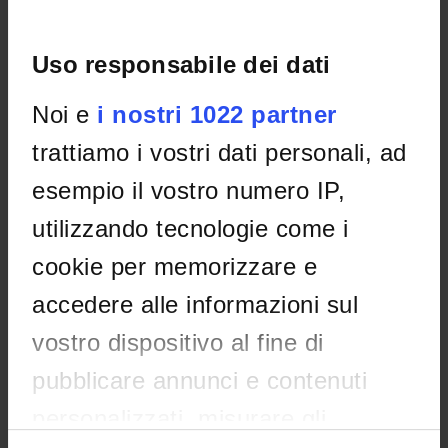
Non è stato trovato alcun seminario relativo
Uso responsabile dei dati
all'insegnamento Diritto dell'Unione europea.
Noi e
i nostri 1022 partner
trattiamo i vostri dati personali, ad
OFFERTA FORMATIVA
esempio il vostro numero IP,
CORSI DI STUDIO
utilizzando tecnologie come i
DOTTORATI DI RICERCA E FORMAZIONE
SUPERIORE
cookie per memorizzare e
accedere alle informazioni sul
Contatti
vostro dispositivo al fine di
Persone
Luoghi
pubblicare annunci e contenuti
Calendario
personalizzati, misurare gli