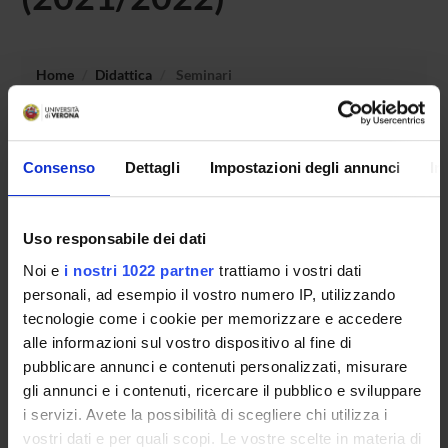
Home
Didattica
Seminari
Non è stato trovato alcun seminario relativo
all'insegnamento Diritto costituzionale dei mezzi di
Consenso
Dettagli
Impostazioni degli annunci
In
informazione giornalistica.
Uso responsabile dei dati
OFFERTA FORMATIVA
Noi e
i nostri 1022 partner
trattiamo i vostri dati
personali, ad esempio il vostro numero IP, utilizzando
CORSI DI STUDIO
tecnologie come i cookie per memorizzare e accedere
alle informazioni sul vostro dispositivo al fine di
DOTTORATI DI RICERCA E FORMAZIONE
pubblicare annunci e contenuti personalizzati, misurare
SUPERIORE
gli annunci e i contenuti, ricercare il pubblico e sviluppare
i servizi. Avete la possibilità di scegliere chi utilizza i
Contatti
vostri dati e per quali scopi. Le vostre scelte in materia di