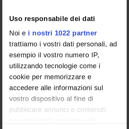
Non è stato trovato alcun seminario relativo
Uso responsabile dei dati
all'insegnamento Fondamenti del diritto europeo.
Noi e
i nostri 1022 partner
trattiamo i vostri dati personali, ad
OFFERTA FORMATIVA
esempio il vostro numero IP,
CORSI DI STUDIO
utilizzando tecnologie come i
DOTTORATI DI RICERCA E FORMAZIONE
SUPERIORE
cookie per memorizzare e
accedere alle informazioni sul
Contatti
vostro dispositivo al fine di
Persone
Luoghi
pubblicare annunci e contenuti
Calendario
personalizzati, misurare gli