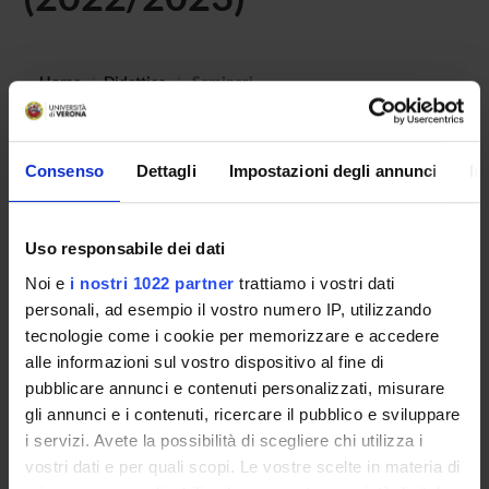
Home
Didattica
Seminari
Non è stato trovato alcun seminario relativo
all'insegnamento Storia del diritto medievale e moderno.
Consenso
Dettagli
Impostazioni degli annunci
In
Uso responsabile dei dati
OFFERTA FORMATIVA
Noi e
i nostri 1022 partner
trattiamo i vostri dati
personali, ad esempio il vostro numero IP, utilizzando
CORSI DI STUDIO
tecnologie come i cookie per memorizzare e accedere
alle informazioni sul vostro dispositivo al fine di
DOTTORATI DI RICERCA E FORMAZIONE
SUPERIORE
pubblicare annunci e contenuti personalizzati, misurare
gli annunci e i contenuti, ricercare il pubblico e sviluppare
Contatti
i servizi. Avete la possibilità di scegliere chi utilizza i
vostri dati e per quali scopi. Le vostre scelte in materia di
Persone