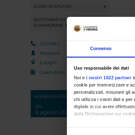
CORSI DI STUDIO
DOTTORATI DI RICERCA E
FORMAZIONE SUPERIORE
Contatti
Consenso
Persone
Luoghi
Uso responsabile dei dati
Calendario
Noi e
i nostri 1022 partner
t
cookie per memorizzare e acce
personalizzati, misurare gli an
AGENDA DI OGGI
chi utilizza i vostri dati e pe
gio
digitale in cui avete effettua
6 agosto 2026
dalla Dichiarazione sui cookie
Con il tuo consenso, vorrem
Selezione