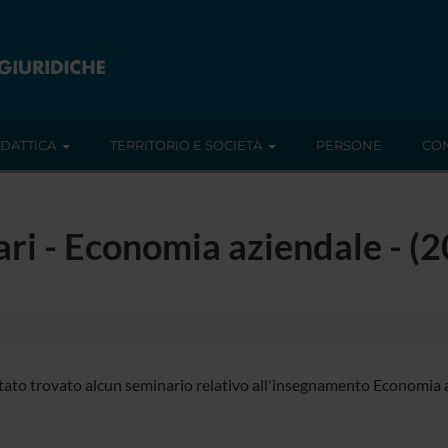
IDATTICA
TERRITORIO E SOCIETÀ
PERSONE
CON
nari - Economia aziendale - 
tato trovato alcun seminario relativo all'insegnamento Economia 