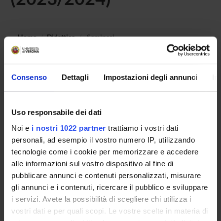
Home
Didattica
Seminari
Non è stato trovato alcun seminario relativo
all'insegnamento Storia del diritto medievale e moderno.
Consenso
Dettagli
Impostazioni degli annunci
In
Uso responsabile dei dati
OFFERTA FORMATIVA
Noi e
i nostri 1022 partner
trattiamo i vostri dati
personali, ad esempio il vostro numero IP, utilizzando
CORSI DI STUDIO
tecnologie come i cookie per memorizzare e accedere
alle informazioni sul vostro dispositivo al fine di
DOTTORATI DI RICERCA E FORMAZIONE
SUPERIORE
pubblicare annunci e contenuti personalizzati, misurare
gli annunci e i contenuti, ricercare il pubblico e sviluppare
Contatti
i servizi. Avete la possibilità di scegliere chi utilizza i
vostri dati e per quali scopi. Le vostre scelte in materia di
Persone