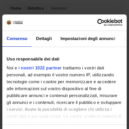
Home
Didattica
Seminari
Non è stato trovato alcun seminario relativo
all'insegnamento Istituzioni di diritto privato.
Consenso
Dettagli
Impostazioni degli annunci
In
OFFERTA FORMATIVA
Uso responsabile dei dati
Noi e
i nostri 1022 partner
trattiamo i vostri dati
CORSI DI STUDIO
personali, ad esempio il vostro numero IP, utilizzando
tecnologie come i cookie per memorizzare e accedere
DOTTORATI DI RICERCA E FORMAZIONE
SUPERIORE
alle informazioni sul vostro dispositivo al fine di
pubblicare annunci e contenuti personalizzati, misurare
gli annunci e i contenuti, ricercare il pubblico e sviluppare
Contatti
i servizi. Avete la possibilità di scegliere chi utilizza i
Persone
vostri dati e per quali scopi. Le vostre scelte in materia di
Luoghi
privacy sono applicabili solo su questa proprietà digitale