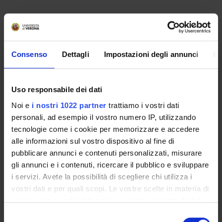
Non è stato trovato alcun seminario relativo
all'insegnamento Diritto dell'economia.
Consenso
Dettagli
Impostazioni degli annunci
In
OFFERTA FORMATIVA
Uso responsabile dei dati
CORSI DI STUDIO
Noi e
i nostri 1022 partner
trattiamo i vostri dati
personali, ad esempio il vostro numero IP, utilizzando
DOTTORATI DI RICERCA E FORMAZIONE
SUPERIORE
tecnologie come i cookie per memorizzare e accedere
alle informazioni sul vostro dispositivo al fine di
pubblicare annunci e contenuti personalizzati, misurare
Contatti
gli annunci e i contenuti, ricercare il pubblico e sviluppare
Persone
i servizi. Avete la possibilità di scegliere chi utilizza i
Luoghi
vostri dati e per quali scopi. Le vostre scelte in materia di
Calendario
privacy sono applicabili solo su questa proprietà digitale
in cui avete effettuato le vostre scelte. È possibile
Selezione