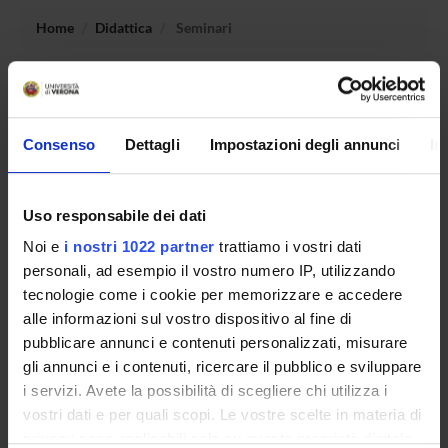
Home
Didattica
Seminari
Non è stato trovato alcun seminario relativo
all'insegnamento Procedura penale della responsabilita'
degli enti.
Consenso
Dettagli
Impostazioni degli annunci
In
Uso responsabile dei dati
OFFERTA FORMATIVA
Noi e
i nostri 1022 partner
trattiamo i vostri dati
CORSI DI STUDIO
personali, ad esempio il vostro numero IP, utilizzando
tecnologie come i cookie per memorizzare e accedere
DOTTORATI DI RICERCA E FORMAZIONE
alle informazioni sul vostro dispositivo al fine di
SUPERIORE
pubblicare annunci e contenuti personalizzati, misurare
gli annunci e i contenuti, ricercare il pubblico e sviluppare
Contatti
i servizi. Avete la possibilità di scegliere chi utilizza i
Persone
vostri dati e per quali scopi. Le vostre scelte in materia di
privacy sono applicabili solo su questa proprietà digitale
Luoghi