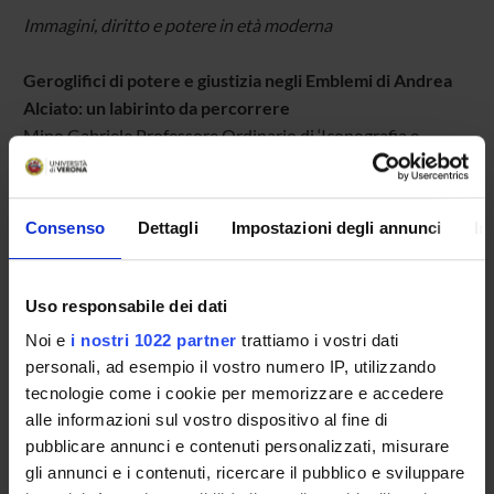
Immagini, diritto e potere in età moderna
Geroglifici di potere e giustizia negli Emblemi di Andrea
Alciato: un labirinto da percorrere
Mino Gabriele Professore Ordinario di ‘Iconografia e
iconologia’ (Università di Udine)
L’iniziativa rientra tra le attività del Team di ricerca
Consenso
Dettagli
Impostazioni degli annunci
In
“Immagini, Diritto e Potere in età moderna”, accreditato
presso il Centro per la Ricerca su Diritto, Tecnologie e
Cambiamenti “IUSTeC”, nell’ambito del Progetto di
Uso responsabile dei dati
Eccellenza MIUR 2018–2022 del Dipartimento di Scienze
Noi e
i nostri 1022 partner
trattiamo i vostri dati
Giuridiche dell’Università di Verona.
personali, ad esempio il vostro numero IP, utilizzando
tecnologie come i cookie per memorizzare e accedere
alle informazioni sul vostro dispositivo al fine di
TITOLO
FORMATO (LINGUA, DIMENSI
pubblicare annunci e contenuti personalizzati, misurare
gli annunci e i contenuti, ricercare il pubblico e sviluppare
Geroglifici di potere e giustizia
pdf (it, 219 KB, 21/02/20