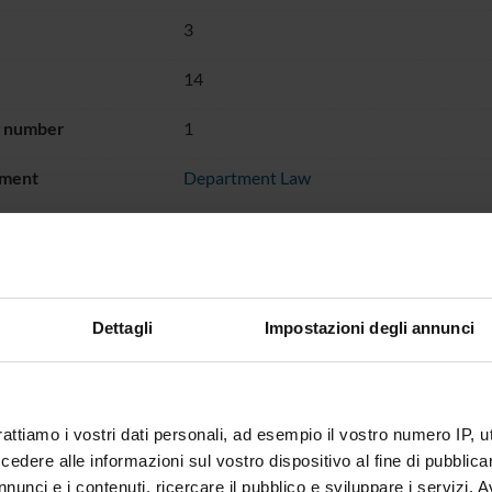
3
14
g number
1
ment
Department Law
ES OF INTEREST
Dettagli
Impostazioni degli annunci
rattiamo i vostri dati personali, ad esempio il vostro numero IP, 
dere alle informazioni sul vostro dispositivo al fine di pubblica
nunci e i contenuti, ricercare il pubblico e sviluppare i servizi. A