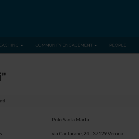
EACHING
COMMUNITY ENGAGEMENT
PEOPLE
i"
nti
Polo Santa Marta
s
via Cantarane, 24 - 37129 Verona