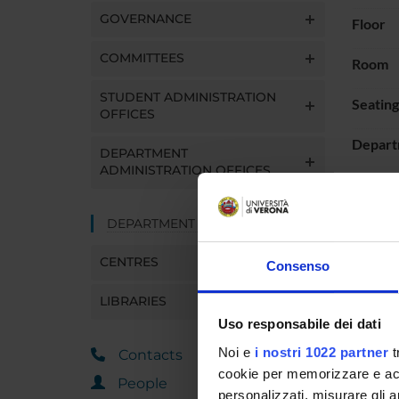
GOVERNANCE
Floor
COMMITTEES
Room
STUDENT ADMINISTRATION
Seatin
OFFICES
Depart
DEPARTMENT
ADMINISTRATION OFFICES
DEPARTMENT FACILITIES
PLAC
CENTRES
Consenso
LIBRARIES
Uso responsabile dei dati
Noi e
i nostri 1022 partner
t
Contacts
cookie per memorizzare e acce
People
personalizzati, misurare gli an