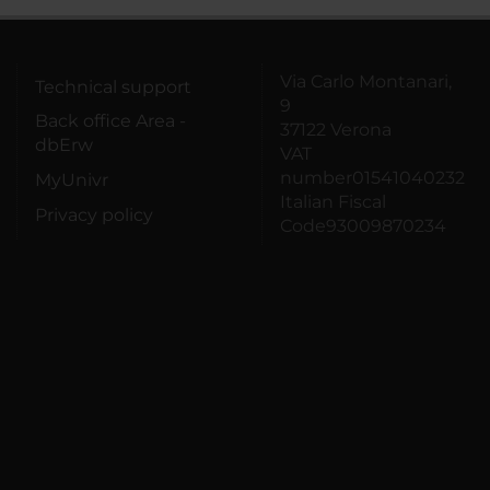
Via Carlo Montanari,
Technical support
9
Back office Area -
37122 Verona
dbErw
VAT
number01541040232
MyUnivr
Italian Fiscal
Privacy policy
Code93009870234