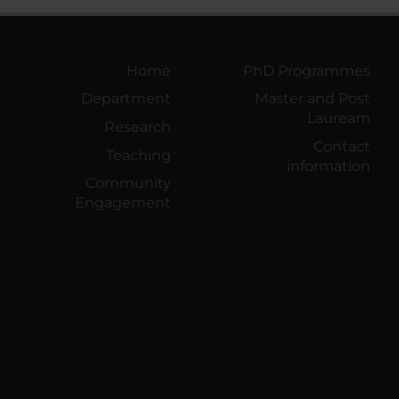
Home
PhD Programmes
Department
Master and Post
Lauream
Research
Contact
Teaching
information
Community
Engagement