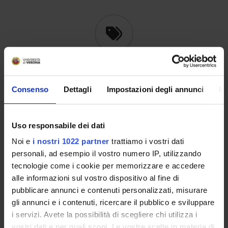
HIGHLIGHTS
Consenso
Dettagli
Impostazioni degli annunci
In
DEPARTMENT OF
POD - SCIENZE
EXCELLENCE
GIURIDICHE
Uso responsabile dei dati
Noi e
i nostri 1022 partner
trattiamo i vostri dati
personali, ad esempio il vostro numero IP, utilizzando
tecnologie come i cookie per memorizzare e accedere
WINTER SCHOOL -
DEPARTMENT SERIES
alle informazioni sul vostro dispositivo al fine di
EXPLORATIONS IN
CRITICAL LEGAL
pubblicare annunci e contenuti personalizzati, misurare
GEOGRAPHIES
gli annunci e i contenuti, ricercare il pubblico e sviluppare
i servizi. Avete la possibilità di scegliere chi utilizza i
vostri dati e per quali scopi. Le vostre scelte in materia di