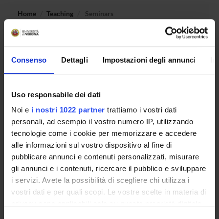
Home
Teaching
Seminars
No recent seminar found relating to teaching Roman Law
Institutions.
Consenso
Dettagli
Impostazioni degli annunci
In
Uso responsabile dei dati
STUDYING
Noi e
i nostri 1022 partner
trattiamo i vostri dati
COURSES
personali, ad esempio il vostro numero IP, utilizzando
tecnologie come i cookie per memorizzare e accedere
PHD PROGRAMMES AND POSTGRADUATE
alle informazioni sul vostro dispositivo al fine di
TRAINING
pubblicare annunci e contenuti personalizzati, misurare
gli annunci e i contenuti, ricercare il pubblico e sviluppare
Contacts
i servizi. Avete la possibilità di scegliere chi utilizza i
People
vostri dati e per quali scopi. Le vostre scelte in materia di
privacy sono applicabili solo su questa proprietà digitale
Places
in cui avete effettuato le vostre scelte. È possibile
Selezione