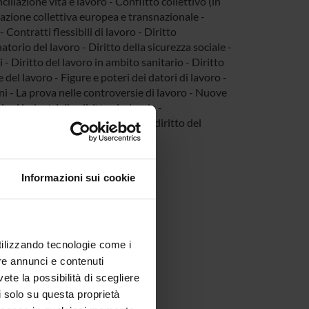
iliazione vita e lavoro - Conflitto collettivo (in
ttazione collettiva europea e transnazionale -
Contratti flessibili di lavoro - Diritto
atorio del lavoro - Diritto della sicurezza sociale -
- Diritto del lavoro in ambito sanitario - Diritto
del lavoro - Figure e poteri dei datori di lavoro -
ni - La prova nelle controversie di lavoro - Nuove
oni industriali e diritto sindacale -
 sicurezza sul lavoro - Storia del diritto del
à
Informazioni sui cookie
utilizzando tecnologie come i
re annunci e contenuti
vete la possibilità di scegliere
li solo su questa proprietà