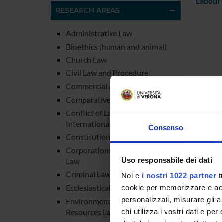
Labour
RESEARCH AREAS
Administrative Law
Bioethics (human and animal)
Church Law
Civil Law and Procedure
Commercial and Contract Law
Comparative Law
Conflict of Laws (Private
International Law)
Consenso
Constitutional Law
Corporations and Associations
Uso responsabile dei dati
Law
Criminal Law and Procedure
Noi e
i nostri 1022 partner
t
Ecclesiastical Law
cookie per memorizzare e acce
personalizzati, misurare gli an
Environmental and Natural
Resources Law
chi utilizza i vostri dati e pe