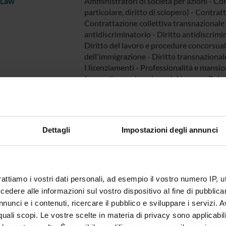
 Law
Amministratori di società per azioni - Conc
particolare, diritto di sciopero) - Contra
Contrattazione collettiva transnazionale - 
antidiscriminatorio - Diritto antidiscrimin
Diritto del lavoro e procedure concorsuali 
dell'immigrazione - Diritto transnazionale 
I licenziamenti - Professionalità e mansio
forme di organizzazione del lavoro - Relazi
Responsabilità sociale d'impresa - Salute e
lavoro - Tutela della maternità e paternit
Dettagli
Impostazioni degli annunci
rattiamo i vostri dati personali, ad esempio il vostro numero IP, 
dere alle informazioni sul vostro dispositivo al fine di pubblica
nunci e i contenuti, ricercare il pubblico e sviluppare i servizi. A
r quali scopi. Le vostre scelte in materia di privacy sono applicabi