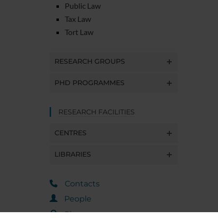
Public Law
Tax Law
Tort Law
RESEARCH GROUPS
PHD PROGRAMMES
RESEARCH FACILITIES
CENTRES
LIBRARIES
Contacts
People
Places