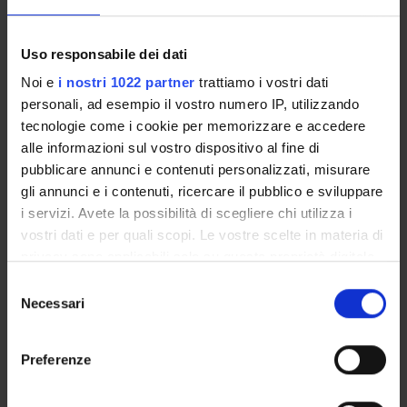
MYUNIVR
Uso responsabile dei dati
Noi e
i nostri 1022 partner
trattiamo i vostri dati
personali, ad esempio il vostro numero IP, utilizzando
Overview
tecnologie come i cookie per memorizzare e accedere
Enrolment Procedures and Admission Requirements
alle informazioni sul vostro dispositivo al fine di
Degree Programme
pubblicare annunci e contenuti personalizzati, misurare
Courses
gli annunci e i contenuti, ricercare il pubblico e sviluppare
Notices
i servizi. Avete la possibilità di scegliere chi utilizza i
Governing bodies
vostri dati e per quali scopi. Le vostre scelte in materia di
Documents
privacy sono applicabili solo su questa proprietà digitale
in cui avete effettuato le vostre scelte. È possibile
Selezione
modificare o revocare il proprio consenso in qualsiasi
Necessari
del
STUDYING
momento dalla Dichiarazione sui cookie o facendo clic
consenso
sull'icona di attivazione della privacy.
COURSES
Preferenze
Con il tuo consenso, vorremmo anche:
PHD PROGRAMMES AND POSTGRADUATE
TRAINING