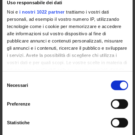
Uso responsabile dei dati
PUBBLICAZIONI
Noi e
i nostri 1022 partner
trattiamo i vostri dati
personali, ad esempio il vostro numero IP, utilizzando
INCARICHI
tecnologie come i cookie per memorizzare e accedere
alle informazioni sul vostro dispositivo al fine di
pubblicare annunci e contenuti personalizzati, misurare
gli annunci e i contenuti, ricercare il pubblico e sviluppare
ORGANIZZAZIONE
i servizi. Avete la possibilità di scegliere chi utilizza i
vostri dati e per quali scopi. Le vostre scelte in materia di
GOVERNANCE
privacy sono applicabili solo su questa proprietà digitale
in cui avete effettuato le vostre scelte. È possibile
COMMISSIONI
Selezione
modificare o revocare il proprio consenso in qualsiasi
Necessari
del
momento dalla Dichiarazione sui cookie o facendo clic
SERVIZI DI SEGRETERIA STUDENTI
consenso
sull'icona di attivazione della privacy.
Preferenze
UFFICI E STRUTTURE DI SERVIZIO
Con il tuo consenso, vorremmo anche:
STRUTTURE DEL DIPARTIMENTO
raccogliere informazioni sulla tua posizione
Statistiche
geografica, con un'approssimazione di qualche
CENTRI