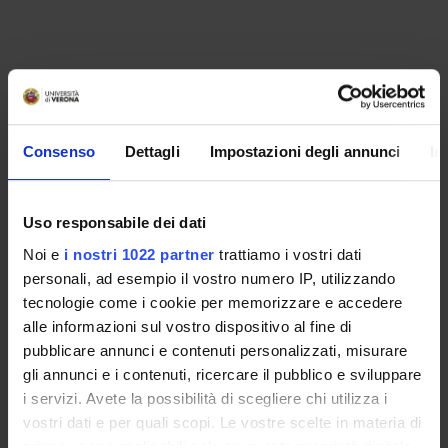
ACTIVITIES
RESEARCH AREAS
Consenso
Dettagli
Impostazioni degli annunci
In
RESEARCH GROUPS
Uso responsabile dei dati
PHD PROGRAMMES
Noi e
i nostri 1022 partner
trattiamo i vostri dati
RESEARCH FACILITIES
personali, ad esempio il vostro numero IP, utilizzando
tecnologie come i cookie per memorizzare e accedere
CENTRES
alle informazioni sul vostro dispositivo al fine di
pubblicare annunci e contenuti personalizzati, misurare
LIBRARIES
gli annunci e i contenuti, ricercare il pubblico e sviluppare
i servizi. Avete la possibilità di scegliere chi utilizza i
Contacts
vostri dati e per quali scopi. Le vostre scelte in materia di
privacy sono applicabili solo su questa proprietà digitale
People