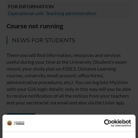
FOR INFORMATION
Operational unit: Teaching administration
Course not running
NEWS FOR STUDENTS
There you will find information, resources and services
useful during your time at the University (Student’s exam
record, your study plan on ESSE3, Distance Learning
courses, university email account, office forms,
administrative procedures, etc.). You can log into MyUnivr
with your GIA login details: only in this way will you be able
to receive notification of all the notices from your teachers
and your secretariat via email and also via the Univr app.
MYUNIVR