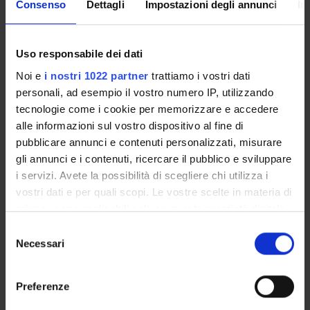
Consenso
Dettagli
Impostazioni degli annunci
In
Overview
Enrolment Policy
Uso responsabile dei dati
Courses
Academic Calendar
Noi e
i nostri 1022 partner
trattiamo i vostri dati
Degree Programme
personali, ad esempio il vostro numero IP, utilizzando
tecnologie come i cookie per memorizzare e accedere
Lesson timetable
alle informazioni sul vostro dispositivo al fine di
Exam calendar
pubblicare annunci e contenuti personalizzati, misurare
Notices
gli annunci e i contenuti, ricercare il pubblico e sviluppare
Thesis and internship proposals
i servizi. Avete la possibilità di scegliere chi utilizza i
Governing bodies
vostri dati e per quali scopi. Le vostre scelte in materia di
Faculty staff
privacy sono applicabili solo su questa proprietà digitale
Documents
in cui avete effettuato le vostre scelte. È possibile
Selezione
modificare o revocare il proprio consenso in qualsiasi
Necessari
del
momento dalla Dichiarazione sui cookie o facendo clic
STUDYING
consenso
sull'icona di attivazione della privacy.
Preferenze
COURSES
Con il tuo consenso, vorremmo anche: