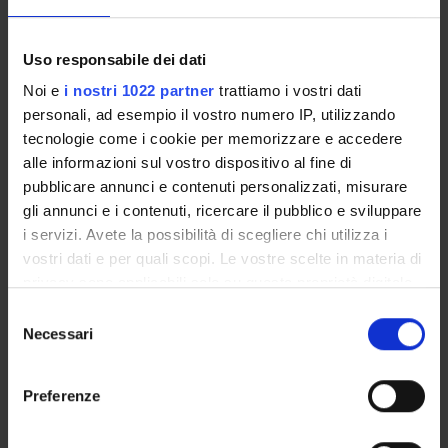
MYUNIVR
Uso responsabile dei dati
Noi e
i nostri 1022 partner
trattiamo i vostri dati
personali, ad esempio il vostro numero IP, utilizzando
Overview
tecnologie come i cookie per memorizzare e accedere
Enrolment Procedures and Admission Requirements
alle informazioni sul vostro dispositivo al fine di
Degree Programme
pubblicare annunci e contenuti personalizzati, misurare
Courses
gli annunci e i contenuti, ricercare il pubblico e sviluppare
Notices
i servizi. Avete la possibilità di scegliere chi utilizza i
Governing bodies
vostri dati e per quali scopi. Le vostre scelte in materia di
Documents
privacy sono applicabili solo su questa proprietà digitale
in cui avete effettuato le vostre scelte. È possibile
Selezione
modificare o revocare il proprio consenso in qualsiasi
Necessari
del
STUDYING
momento dalla Dichiarazione sui cookie o facendo clic
consenso
sull'icona di attivazione della privacy.
COURSES
Preferenze
Con il tuo consenso, vorremmo anche:
PHD PROGRAMMES AND POSTGRADUATE
TRAINING