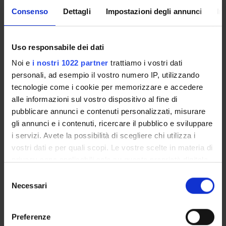
Enrolment Policy
Consenso
Dettagli
Impostazioni degli annunci
In
ENTRY REQUIREMENTS (OFA)
Courses
Academic Calendar
Uso responsabile dei dati
Degree Programme
Noi e
i nostri 1022 partner
trattiamo i vostri dati
Lesson timetable
personali, ad esempio il vostro numero IP, utilizzando
Exam calendar
tecnologie come i cookie per memorizzare e accedere
Notices
alle informazioni sul vostro dispositivo al fine di
Thesis and internship proposals
pubblicare annunci e contenuti personalizzati, misurare
Governing bodies
gli annunci e i contenuti, ricercare il pubblico e sviluppare
Faculty staff
i servizi. Avete la possibilità di scegliere chi utilizza i
vostri dati e per quali scopi. Le vostre scelte in materia di
Scholarships and Grants
privacy sono applicabili solo su questa proprietà digitale
Housing service
in cui avete effettuato le vostre scelte. È possibile
Documents
Selezione
modificare o revocare il proprio consenso in qualsiasi
Necessari
del
momento dalla Dichiarazione sui cookie o facendo clic
consenso
STUDYING
sull'icona di attivazione della privacy.
Preferenze