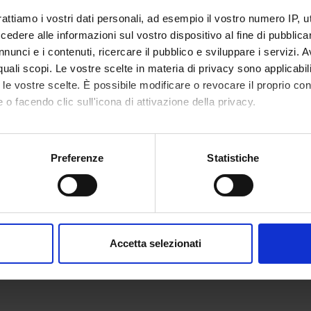
rattiamo i vostri dati personali, ad esempio il vostro numero IP, 
dere alle informazioni sul vostro dispositivo al fine di pubblica
nunci e i contenuti, ricercare il pubblico e sviluppare i servizi. A
r quali scopi. Le vostre scelte in materia di privacy sono applicabi
to le vostre scelte. È possibile modificare o revocare il proprio 
 o facendo clic sull'icona di attivazione della privacy.
mo anche:
oni sulla tua posizione geografica, con un'approssimazione di qu
Preferenze
Statistiche
spositivo, scansionandolo attivamente alla ricerca di caratteristich
aborati i tuoi dati personali e imposta le tue preferenze nella
s
consenso in qualsiasi momento dalla Dichiarazione sui cookie.
Accetta selezionati
nalizzare contenuti ed annunci, per fornire funzionalità dei socia
inoltre informazioni sul modo in cui utilizzi il nostro sito con i n
icità e social media, i quali potrebbero combinarle con altre inform
lizzo dei loro servizi.