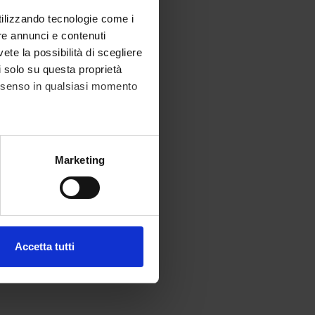
utilizzando tecnologie come i
re annunci e contenuti
vete la possibilità di scegliere
li solo su questa proprietà
consenso in qualsiasi momento
alche metro,
Marketing
e specifiche (impronte
ezione dettagli
. Puoi
Accetta tutti
l media e per analizzare il
ostri partner che si occupano
azioni che hai fornito loro o