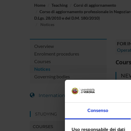
Home
Teaching
Corsi di aggiornamento
Corso di aggiornamento professionale in Negoziare
D.Lgs. 28/2010 e del D.M. 180/2010)
Notices
FOR 
Overview
Operat
Enrolment procedures
Cours
Courses
Notices
NE
Governing bodies
There y
International Students
your st
You can 
notices
Consenso
STUDYING
MYUN
COURSES
Uso responsabile dei dati