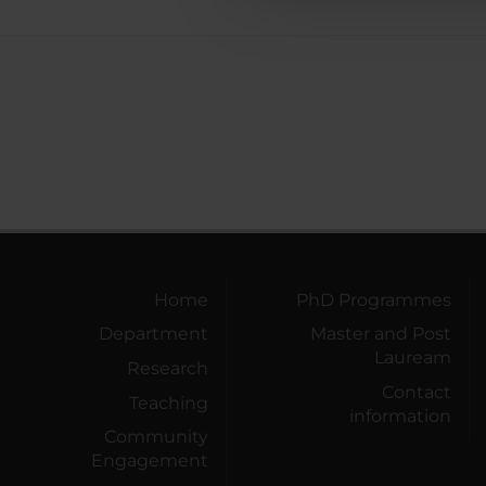
Home
PhD Programmes
Department
Master and Post
Lauream
Research
Contact
Teaching
information
Community
Engagement