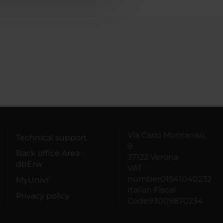
Via Carlo Montanari,
Technical support
9
Back office Area -
37122 Verona
dbErw
VAT
number01541040232
MyUnivr
Italian Fiscal
Privacy policy
Code93009870234