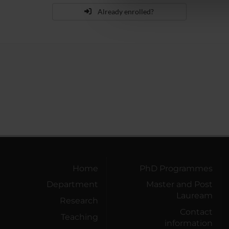
che hanno raccolto dal tuo uti
Already enrolled?
Home
PhD Programmes
Department
Master and Post
Lauream
Research
Contact
Teaching
information