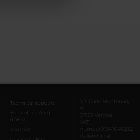
Via Carlo Montanari,
Technical support
9
Back office Area -
37122 Verona
dbErw
VAT
number01541040232
MyUnivr
Italian Fiscal
Privacy policy