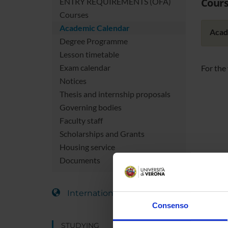
Cours
ENTRY REQUIREMENTS (OFA)
Courses
Academic Calendar
Acad
Degree Programme
Lesson timetable
Exam calendar
For the
Notices
Thesis and internship proposals
Governing bodies
Faculty staff
Scholarships and Grants
Housing service
Documents
International Students
Consenso
STUDYING