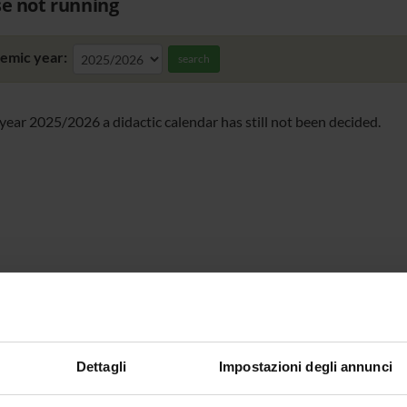
e not running
emic year:
search
 year 2025/2026 a didactic calendar has still not been decided.
Dettagli
Impostazioni degli annunci