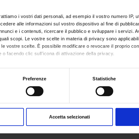
rattiamo i vostri dati personali, ad esempio il vostro numero IP, 
dere alle informazioni sul vostro dispositivo al fine di pubblica
nunci e i contenuti, ricercare il pubblico e sviluppare i servizi. A
r quali scopi. Le vostre scelte in materia di privacy sono applicabi
to le vostre scelte. È possibile modificare o revocare il proprio 
 o facendo clic sull'icona di attivazione della privacy.
mo anche:
oni sulla tua posizione geografica, con un'approssimazione di qu
Preferenze
Statistiche
spositivo, scansionandolo attivamente alla ricerca di caratteristich
aborati i tuoi dati personali e imposta le tue preferenze nella
s
consenso in qualsiasi momento dalla Dichiarazione sui cookie.
Accetta selezionati
nalizzare contenuti ed annunci, per fornire funzionalità dei socia
inoltre informazioni sul modo in cui utilizzi il nostro sito con i n
icità e social media, i quali potrebbero combinarle con altre inform