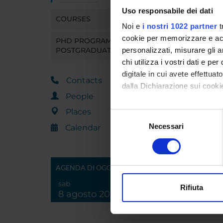
Uso responsabile dei dati
COURSES
Noi e
i nostri 1022 partner
t
cookie per memorizzare e acce
PHD PROGRAMMES AND
POSTGRADUATE TRAINING
personalizzati, misurare gli an
chi utilizza i vostri dati e pe
digitale in cui avete effettua
Contacts
dalla Dichiarazione sui cookie
People
Con il tuo consenso, vorrem
Places
Selezione
raccogliere informazi
Necessari
del
Calendar
Identificare il tuo di
consenso
digitali).
Approfondisci come vengono el
AGENDA DI OGGI
modificare o ritirare il tuo 
sab
Rifiuta
8 agosto 2026
Utilizziamo i cookie per perso
nostro traffico. Condividiamo 
di analisi dei dati web, pubbl