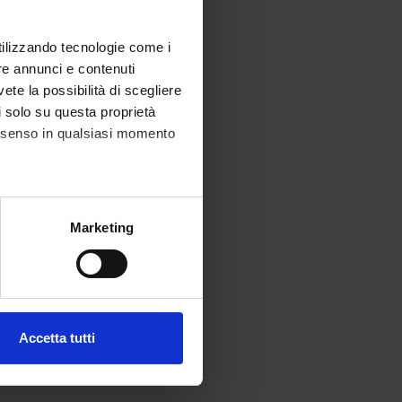
utilizzando tecnologie come i
re annunci e contenuti
vete la possibilità di scegliere
li solo su questa proprietà
consenso in qualsiasi momento
alche metro,
Marketing
e specifiche (impronte
ezione dettagli
. Puoi
Accetta tutti
l media e per analizzare il
ostri partner che si occupano
azioni che hai fornito loro o