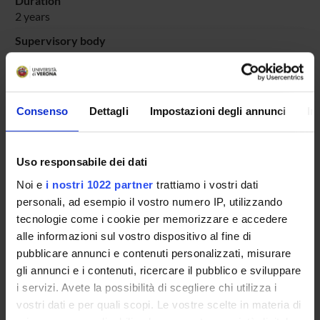
Duration
2 years
Supervisory body
Managing Council of the Specialization School for Legal
Professions
Information
Secretary's Office for Post-graduate Courses
Consenso
Dettagli
Impostazioni degli annunci
In
Location
VERONA
Uso responsabile dei dati
Main Department
Noi e
i nostri 1022 partner
trattiamo i vostri dati
Law
personali, ad esempio il vostro numero IP, utilizzando
Macro area
tecnologie come i cookie per memorizzare e accedere
Law and Economics
alle informazioni sul vostro dispositivo al fine di
pubblicare annunci e contenuti personalizzati, misurare
Subject area
gli annunci e i contenuti, ricercare il pubblico e sviluppare
Law
i servizi. Avete la possibilità di scegliere chi utilizza i
vostri dati e per quali scopi. Le vostre scelte in materia di