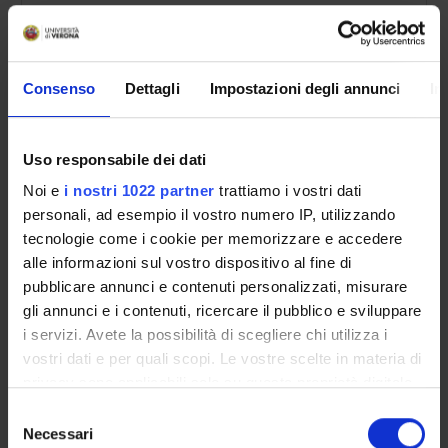
2008
1
2007
1
Consenso
Dettagli
Impostazioni degli annunci
In
2006
9
2005
4
Uso responsabile dei dati
2004
1
Noi e
i nostri 1022 partner
trattiamo i vostri dati
2003
1
personali, ad esempio il vostro numero IP, utilizzando
tecnologie come i cookie per memorizzare e accedere
2001
2
alle informazioni sul vostro dispositivo al fine di
pubblicare annunci e contenuti personalizzati, misurare
gli annunci e i contenuti, ricercare il pubblico e sviluppare
i servizi. Avete la possibilità di scegliere chi utilizza i
Contacts
vostri dati e per quali scopi. Le vostre scelte in materia di
privacy sono applicabili solo su questa proprietà digitale
People
in cui avete effettuato le vostre scelte. È possibile
Selezione
Places
modificare o revocare il proprio consenso in qualsiasi
Necessari
del