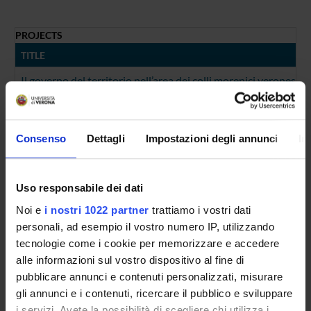
PROJECTS
TITLE
Il governo del territorio nell’area dei colli morenici veronesi d
FOUNDING NUMBERS
YEAR
NUMBER
Consenso
Dettagli
Impostazioni degli annunci
In
2010
1
Uso responsabile dei dati
Noi e
i nostri 1022 partner
trattiamo i vostri dati
personali, ad esempio il vostro numero IP, utilizzando
Contacts
tecnologie come i cookie per memorizzare e accedere
People
alle informazioni sul vostro dispositivo al fine di
Places
pubblicare annunci e contenuti personalizzati, misurare
gli annunci e i contenuti, ricercare il pubblico e sviluppare
Calendar
i servizi. Avete la possibilità di scegliere chi utilizza i