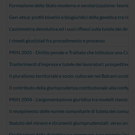
Formazione dello Stato moderno e secolarizzazione: teorie di gi
Gen-etica: profili bioetici e biogiuridici della genetica tra ri
L'asimmetria devolutiva ed i suoi riflessi sulla tutela dei dirit
I rimedi giustiziali fra procedimento e processo
PRIN 2005 - Diritto penale e Trattato che istituisce una Cost
Trasferimenti d’impresa e tutele dei lavoratori: prospettive
Il pluralismo territoriale e socio-culturale nei Balcani occident
Il contributo della giurisprudenza costituzionale alla configur
PRIN 2004 - L'argomentazione giuridica tra modelli classici 
Il recepimento delle norme comunitarie di tutela del consumato
Statuto del minore e strumenti giurisprudenziali: verso un dir
Declinazioni della dialettica ius commune-iura propria: “cultis