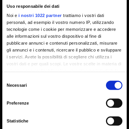
Uso responsabile dei dati
Technical support
Noi e
i nostri 1022 partner
trattiamo i vostri dati
Back office Area - dbErw
personali, ad esempio il vostro numero IP, utilizzando
MyUnivr
tecnologie come i cookie per memorizzare e accedere
Privacy policy
alle informazioni sul vostro dispositivo al fine di
pubblicare annunci e contenuti personalizzati, misurare
gli annunci e i contenuti, ricercare il pubblico e sviluppare
i servizi. Avete la possibilità di scegliere chi utilizza i
vostri dati e per quali scopi. Le vostre scelte in materia di
privacy sono applicabili solo su questa proprietà digitale
in cui avete effettuato le vostre scelte. È possibile
Selezione
modificare o revocare il proprio consenso in qualsiasi
Necessari
del
momento dalla Dichiarazione sui cookie o facendo clic
consenso
sull'icona di attivazione della privacy.
Preferenze
Con il tuo consenso, vorremmo anche:
raccogliere informazioni sulla tua posizione
Statistiche
geografica, con un'approssimazione di qualche