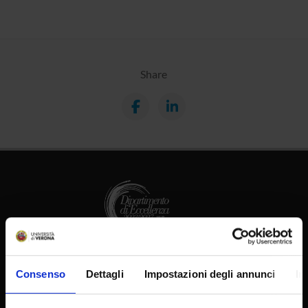
Share
PhD Programmes
Consenso
Dettagli
Impostazioni degli annunci
In
Master and Post Lauream
Contact information