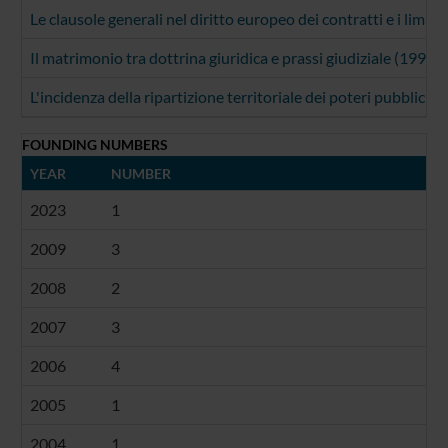
Le clausole generali nel diritto europeo dei contratti e i limiti
Il matrimonio tra dottrina giuridica e prassi giudiziale (1999)
L'incidenza della ripartizione territoriale dei poteri pubblici 
FOUNDING NUMBERS
YEAR
NUMBER
2023
1
2009
3
2008
2
2007
3
2006
4
2005
1
2004
1