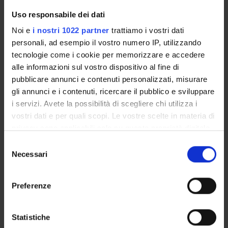
9
10
11
12
13
14
15
Uso responsabile dei dati
Noi e
i nostri 1022 partner
trattiamo i vostri dati
personali, ad esempio il vostro numero IP, utilizzando
tecnologie come i cookie per memorizzare e accedere
16
17
18
19
20
21
22
alle informazioni sul vostro dispositivo al fine di
pubblicare annunci e contenuti personalizzati, misurare
gli annunci e i contenuti, ricercare il pubblico e sviluppare
i servizi. Avete la possibilità di scegliere chi utilizza i
23
24
25
26
27
28
29
vostri dati e per quali scopi. Le vostre scelte in materia di
privacy sono applicabili solo su questa proprietà digitale
in cui avete effettuato le vostre scelte. È possibile
Selezione
modificare o revocare il proprio consenso in qualsiasi
Necessari
del
30
31
1
2
3
4
5
momento dalla Dichiarazione sui cookie o facendo clic
consenso
sull'icona di attivazione della privacy.
Preferenze
Con il tuo consenso, vorremmo anche:
raccogliere informazioni sulla tua posizione
Statistiche
geografica, con un'approssimazione di qualche