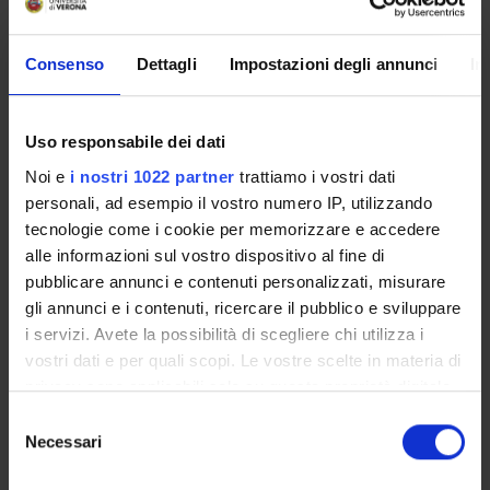
giuridica, della devianza e mutamento sociale presso
l'Università di Firenze
Consenso
Dettagli
Impostazioni degli annunci
In
Addressees
Insegnanti e Personale docente; Studenti
Scientific areas involved
Uso responsabile dei dati
AREA MIN. 12 - Scienze giuridiche; AREA MIN. 14 - Scienze
Noi e
i nostri 1022 partner
trattiamo i vostri dati
politiche e sociali
personali, ad esempio il vostro numero IP, utilizzando
Prevalent Category
tecnologie come i cookie per memorizzare e accedere
Organizzazione di iniziative di valorizzazione,
alle informazioni sul vostro dispositivo al fine di
consultazione e condivisione della ricerca: Organizzazione
pubblicare annunci e contenuti personalizzati, misurare
di iniziative di valorizzazione, consultazione e condivisione
gli annunci e i contenuti, ricercare il pubblico e sviluppare
della ricerca
i servizi. Avete la possibilità di scegliere chi utilizza i
vostri dati e per quali scopi. Le vostre scelte in materia di
privacy sono applicabili solo su questa proprietà digitale
Sustainable Development Goals - SDGs
in cui avete effettuato le vostre scelte. È possibile
Selezione
modificare o revocare il proprio consenso in qualsiasi
Necessari
del
Questa iniziativa contribuisce al perseguimento degli
momento dalla Dichiarazione sui cookie o facendo clic
consenso
Obiettivi di Sviluppo Sostenibile dell'Agenda 2030