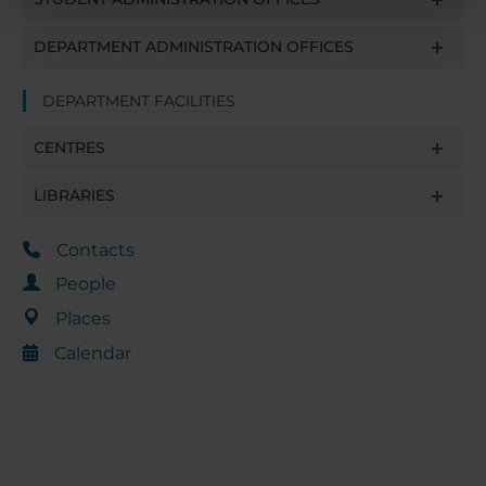
pubblicità e social media, i quali potrebbero combinarle
con altre informazioni che hai fornito loro o che hanno
DEPARTMENT ADMINISTRATION OFFICES
raccolto dal tuo utilizzo dei loro servizi.
DEPARTMENT FACILITIES
CENTRES
LIBRARIES
Contacts
People
Places
Calendar