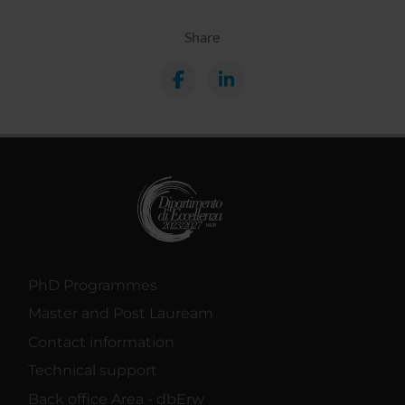
Share
PhD Programmes
Master and Post Lauream
Contact information
Technical support
Back office Area - dbErw