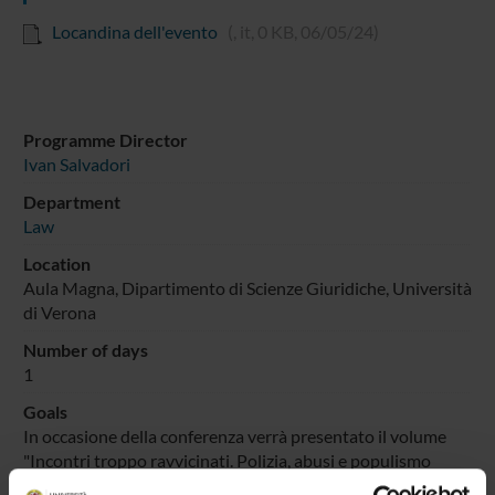
Locandina dell'evento
(, it, 0 KB, 06/05/24)
Programme Director
Ivan Salvadori
Department
Law
Location
Aula Magna, Dipartimento di Scienze Giuridiche, Università
di Verona
Number of days
1
Goals
In occasione della conferenza verrà presentato il volume
"Incontri troppo ravvicinati. Polizia, abusi e populismo
nell’Italia di oggi" di Vincenzo Scalia, associato di Sociologia