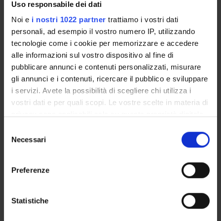
Uso responsabile dei dati
Meri Calvelli
(Cooperante ACS e Direttrice del centro di
Noi e
i nostri 1022 partner
trattiamo i vostri dati
scambio culturale Vik di Gaza)
personali, ad esempio il vostro numero IP, utilizzando
Riccardo Corradini
(protagonista e medico chirurgo)
tecnologie come i cookie per memorizzare e accedere
Matteo Delbò
(regista)
alle informazioni sul vostro dispositivo al fine di
pubblicare annunci e contenuti personalizzati, misurare
gli annunci e i contenuti, ricercare il pubblico e sviluppare
i servizi. Avete la possibilità di scegliere chi utilizza i
ATTACHMENTS
vostri dati e per quali scopi. Le vostre scelte in materia di
Locandina film 16.05.26
(png, it, 2113 KB, 12/05/26)
privacy sono applicabili solo su questa proprietà digitale
in cui avete effettuato le vostre scelte. È possibile
Selezione
modificare o revocare il proprio consenso in qualsiasi
Necessari
del
momento dalla Dichiarazione sui cookie o facendo clic
consenso
Programme Director
sull'icona di attivazione della privacy.
Preferenze
Caterina Fratea
Con il tuo consenso, vorremmo anche:
Department
Law
raccogliere informazioni sulla tua posizione
Statistiche
geografica, con un'approssimazione di qualche