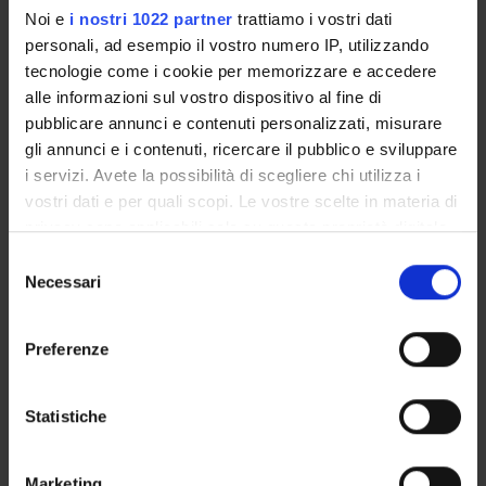
Noi e
i nostri 1022 partner
trattiamo i vostri dati
Overview
personali, ad esempio il vostro numero IP, utilizzando
Enrolment procedures
tecnologie come i cookie per memorizzare e accedere
Courses
alle informazioni sul vostro dispositivo al fine di
Notices
pubblicare annunci e contenuti personalizzati, misurare
Governing bodies
gli annunci e i contenuti, ricercare il pubblico e sviluppare
i servizi. Avete la possibilità di scegliere chi utilizza i
vostri dati e per quali scopi. Le vostre scelte in materia di
STUDYING
privacy sono applicabili solo su questa proprietà digitale
in cui avete effettuato le vostre scelte. È possibile
COURSES
Selezione
modificare o revocare il proprio consenso in qualsiasi
Necessari
del
PHD PROGRAMMES AND POSTGRADUATE
momento dalla Dichiarazione sui cookie o facendo clic
consenso
TRAINING
sull'icona di attivazione della privacy.
Preferenze
Contacts
Con il tuo consenso, vorremmo anche:
People
raccogliere informazioni sulla tua posizione
Statistiche
geografica, con un'approssimazione di qualche
Places
metro,
Calendar
Marketing