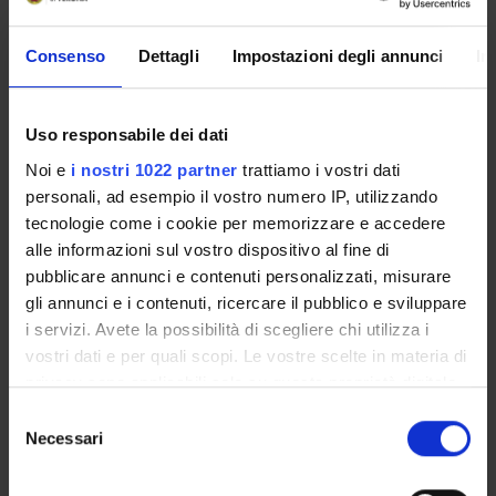
No information about enrolments in this course are
curently available.
Consenso
Dettagli
Impostazioni degli annunci
In
Uso responsabile dei dati
Overview
Noi e
i nostri 1022 partner
trattiamo i vostri dati
Enrolment Policy
personali, ad esempio il vostro numero IP, utilizzando
Courses
tecnologie come i cookie per memorizzare e accedere
Academic Calendar
alle informazioni sul vostro dispositivo al fine di
Degree Programme
pubblicare annunci e contenuti personalizzati, misurare
Lesson timetable
gli annunci e i contenuti, ricercare il pubblico e sviluppare
i servizi. Avete la possibilità di scegliere chi utilizza i
Exam calendar
vostri dati e per quali scopi. Le vostre scelte in materia di
Notices
privacy sono applicabili solo su questa proprietà digitale
Thesis and internship proposals
in cui avete effettuato le vostre scelte. È possibile
Governing bodies
Selezione
modificare o revocare il proprio consenso in qualsiasi
Necessari
del
Faculty staff
momento dalla Dichiarazione sui cookie o facendo clic
consenso
sull'icona di attivazione della privacy.