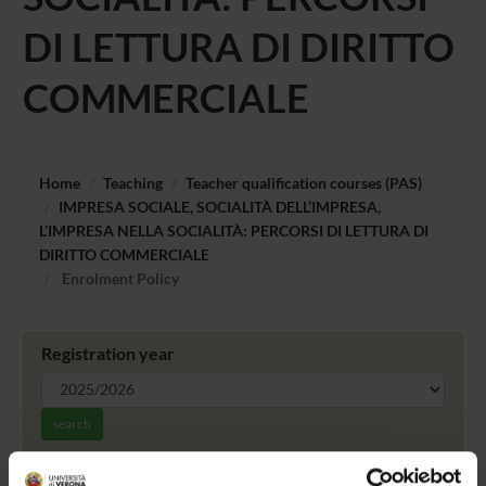
DI LETTURA DI DIRITTO
COMMERCIALE
Home
Teaching
Teacher qualification courses (PAS)
IMPRESA SOCIALE, SOCIALITÀ DELL’IMPRESA,
L’IMPRESA NELLA SOCIALITÀ: PERCORSI DI LETTURA DI
DIRITTO COMMERCIALE
Enrolment Policy
Registration year
search