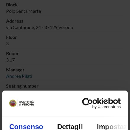
Block
Polo Santa Marta
Address
via Cantarane, 24 - 37129 Verona
Floor
3
Room
3.17
Manager
Andrea Pilati
Seating number
1
Department
Department Law
Consenso
Dettagli
Impostazi