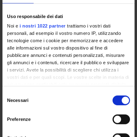
Course news
Uso responsabile dei dati
Seminars related to the course
Noi e
i nostri 1022 partner
trattiamo i vostri dati
personali, ad esempio il vostro numero IP, utilizzando
tecnologie come i cookie per memorizzare e accedere
Overview
alle informazioni sul vostro dispositivo al fine di
Enrolment Procedures and Admission Requirements
pubblicare annunci e contenuti personalizzati, misurare
Degree Programme
gli annunci e i contenuti, ricercare il pubblico e sviluppare
Courses
i servizi. Avete la possibilità di scegliere chi utilizza i
Notices
vostri dati e per quali scopi. Le vostre scelte in materia di
privacy sono applicabili solo su questa proprietà digitale
Governing bodies
in cui avete effettuato le vostre scelte. È possibile
Documents
Selezione
modificare o revocare il proprio consenso in qualsiasi
Necessari
del
momento dalla Dichiarazione sui cookie o facendo clic
consenso
STUDYING
sull'icona di attivazione della privacy.
Preferenze
COURSES
Con il tuo consenso, vorremmo anche: