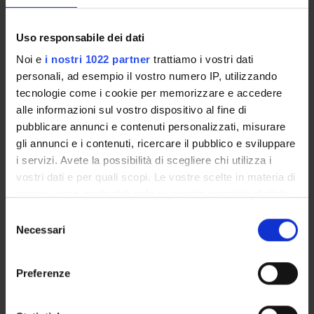
Course news
Uso responsabile dei dati
Seminars related to the course
Noi e
i nostri 1022 partner
trattiamo i vostri dati
personali, ad esempio il vostro numero IP, utilizzando
tecnologie come i cookie per memorizzare e accedere
Overview
alle informazioni sul vostro dispositivo al fine di
Enrolment Procedures and Admission Requirements
pubblicare annunci e contenuti personalizzati, misurare
Degree Programme
gli annunci e i contenuti, ricercare il pubblico e sviluppare
Courses
i servizi. Avete la possibilità di scegliere chi utilizza i
Notices
vostri dati e per quali scopi. Le vostre scelte in materia di
privacy sono applicabili solo su questa proprietà digitale
Governing bodies
in cui avete effettuato le vostre scelte. È possibile
Documents
Selezione
modificare o revocare il proprio consenso in qualsiasi
Necessari
del
momento dalla Dichiarazione sui cookie o facendo clic
consenso
STUDYING
sull'icona di attivazione della privacy.
Preferenze
COURSES
Con il tuo consenso, vorremmo anche: