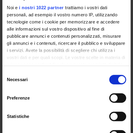
Noi e
i nostri 1022 partner
trattiamo i vostri dati
Training offer to be defined
personali, ad esempio il vostro numero IP, utilizzando
FURTHER DIDACTIC ACTIVITIES
tecnologie come i cookie per memorizzare e accedere
alle informazioni sul vostro dispositivo al fine di
pubblicare annunci e contenuti personalizzati, misurare
gli annunci e i contenuti, ricercare il pubblico e sviluppare
i servizi. Avete la possibilità di scegliere chi utilizza i
Overview
vostri dati e per quali scopi. Le vostre scelte in materia di
Enrolment procedures
privacy sono applicabili solo su questa proprietà digitale
Courses
in cui avete effettuato le vostre scelte. È possibile
Selezione
Notices
modificare o revocare il proprio consenso in qualsiasi
Necessari
del
Governing bodies
momento dalla Dichiarazione sui cookie o facendo clic
consenso
sull'icona di attivazione della privacy.
Preferenze
STUDYING
Con il tuo consenso, vorremmo anche:
raccogliere informazioni sulla tua posizione
Statistiche
COURSES
geografica, con un'approssimazione di qualche
PHD PROGRAMMES AND POSTGRADUATE TRAINING
metro,