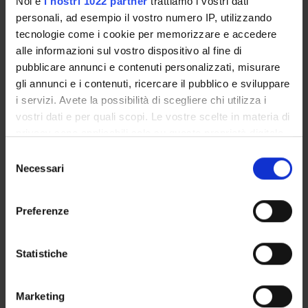
Noi e
i nostri 1022 partner
trattiamo i vostri dati
personali, ad esempio il vostro numero IP, utilizzando
tecnologie come i cookie per memorizzare e accedere
Michele De Mari
alle informazioni sul vostro dispositivo al fine di
Alberto Maria Tedoldi
pubblicare annunci e contenuti personalizzati, misurare
Claudio Ceradini
gli annunci e i contenuti, ricercare il pubblico e sviluppare
membro esterno
i servizi. Avete la possibilità di scegliere chi utilizza i
vostri dati e per quali scopi. Le vostre scelte in materia di
Alberto Mion
membro esterno
privacy sono applicabili solo su questa proprietà digitale
in cui avete effettuato le vostre scelte. È possibile
Carlo Trentini
Selezione
membro esterno
modificare o revocare il proprio consenso in qualsiasi
Necessari
del
momento dalla Dichiarazione sui cookie o facendo clic
Franco Vinci
consenso
membro esterno
sull'icona di attivazione della privacy.
Preferenze
Con il tuo consenso, vorremmo anche:
raccogliere informazioni sulla tua posizione
RECORDS AND DOCUMENTS
Statistiche
geografica, con un'approssimazione di qualche
metro,
Marketing
Identificare il tuo dispositivo, scansionandolo