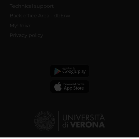
Technical support
Back office Area - dbErw
MyUnivr
Privacy policy