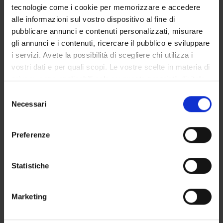
tecnologie come i cookie per memorizzare e accedere
alle informazioni sul vostro dispositivo al fine di
Matteo Ortino
pubblicare annunci e contenuti personalizzati, misurare
gli annunci e i contenuti, ricercare il pubblico e sviluppare
Federico Perali
i servizi. Avete la possibilità di scegliere chi utilizza i
Federico Reggio
vostri dati e per quali scopi. Le vostre scelte in materia di
Marcella Veronesi
privacy sono applicabili solo su questa proprietà digitale
in cui avete effettuato le vostre scelte. È possibile
Gian Andrea CHIAVEGATTI
Selezione
modificare o revocare il proprio consenso in qualsiasi
Necessari
del
Carlo Vettore
momento dalla Dichiarazione sui cookie o facendo clic
consenso
sull'icona di attivazione della privacy.
Preferenze
RECORDS AND DOCUMENTS
Con il tuo consenso, vorremmo anche:
raccogliere informazioni sulla tua posizione
Statistiche
geografica, con un'approssimazione di qualche
metro,
Marketing
Identificare il tuo dispositivo, scansionandolo
Overview
attivamente alla ricerca di caratteristiche specifiche
Enrolment procedures