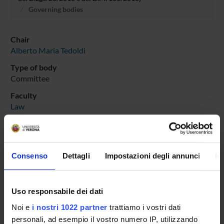
Governing bodies
Chair
Alberto Maria Tedoldi
Type of body
Committee
Faculty
Law
Department
Law
Main Department
Consenso
Dettagli
Impostazioni degli annunci
In
Law
Uso responsabile dei dati
Noi e
i nostri 1022 partner
trattiamo i vostri dati
personali, ad esempio il vostro numero IP, utilizzando
MEMBERS