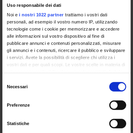
Uso responsabile dei dati
Giovanna Ligugnana
Member
Noi e
i nostri 1022 partner
trattiamo i vostri dati
Elisa Lorenzetto
personali, ad esempio il vostro numero IP, utilizzando
Member
tecnologie come i cookie per memorizzare e accedere
Alberto Mattei
alle informazioni sul vostro dispositivo al fine di
Member
pubblicare annunci e contenuti personalizzati, misurare
gli annunci e i contenuti, ricercare il pubblico e sviluppare
Giovanni Meruzzi
i servizi. Avete la possibilità di scegliere chi utilizza i
Member
vostri dati e per quali scopi. Le vostre scelte in materia di
Sebastiano Maurizio Messina
privacy sono applicabili solo su questa proprietà digitale
Member
in cui avete effettuato le vostre scelte. È possibile
Selezione
Enrico Milano
modificare o revocare il proprio consenso in qualsiasi
Necessari
Member
del
momento dalla Dichiarazione sui cookie o facendo clic
consenso
Sergio Moro
sull'icona di attivazione della privacy.
Member
Preferenze
Valeria Morri
Con il tuo consenso, vorremmo anche:
Member
raccogliere informazioni sulla tua posizione
Statistiche
Sylvain Giovanni Nadalet
geografica, con un'approssimazione di qualche
Member