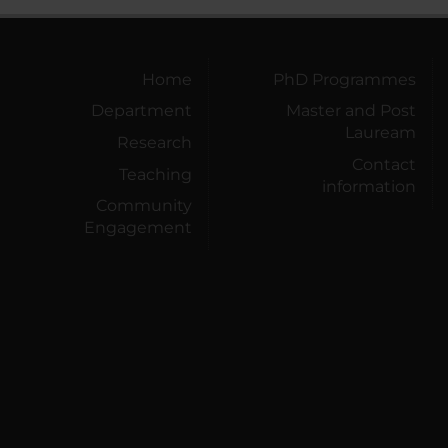
Home
PhD Programmes
Department
Master and Post
Lauream
Research
Contact
Teaching
information
Community
Engagement