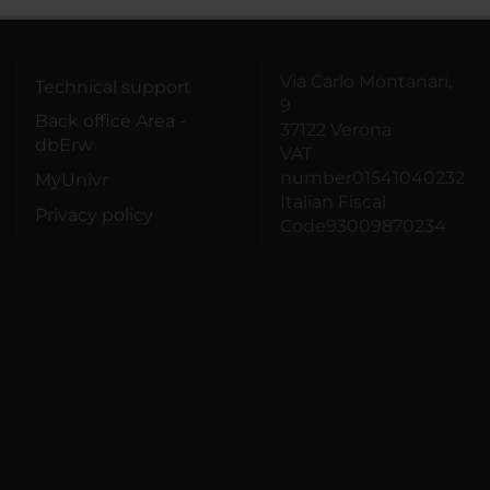
Via Carlo Montanari,
Technical support
9
Back office Area -
37122 Verona
dbErw
VAT
number01541040232
MyUnivr
Italian Fiscal
Privacy policy
Code93009870234