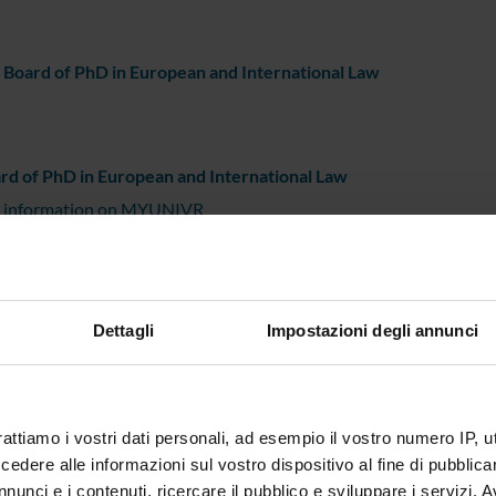
 Board of PhD in European and International Law
d of PhD in European and International Law
r information on MYUNIVR
Dettagli
Impostazioni degli annunci
rattiamo i vostri dati personali, ad esempio il vostro numero IP, 
dere alle informazioni sul vostro dispositivo al fine di pubblica
nunci e i contenuti, ricercare il pubblico e sviluppare i servizi. A