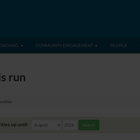
EACHING
COMMUNITY ENGAGEMENT
PEOPLE
s run
bodies
ities up until
search