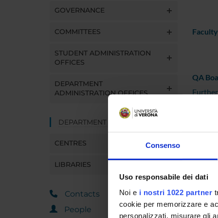
GOVERNANCE
Faculty
COMMITTEES
STUDENT ADMINISTRATION
OFFICES
QA Boar
DEPARTMENT
Furthe
ADMINISTRATION OFFICES
DEPARTMENT FACILITIES
CENTRES
Consenso
LIBRARIES
Uso responsabile dei dati
Noi e
i nostri 1022 partner
t
Contacts
cookie per memorizzare e acce
People
personalizzati, misurare gli an