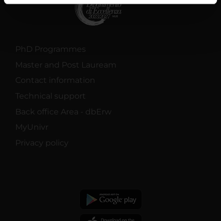
informazioni sul modo in cui utilizzi il nostro sito con i
nostri partner che si occupano di analisi dei dati web,
pubblicità e social media, i quali potrebbero combinarle
con altre informazioni che hai fornito loro o che hanno
PhD Programmes
raccolto dal tuo utilizzo dei loro servizi.
Master and Post Lauream
Contact information
Technical support
Back office Area - dbErw
MyUnivr
Privacy policy