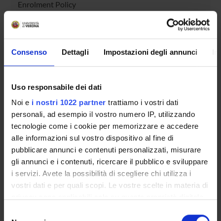
Enrolment Policy
Courses
Academic Calendar
Degree Programme
Consenso
Dettagli
Impostazioni degli annunci
In
Lesson timetable
Exam calendar
Notices
Uso responsabile dei dati
Thesis and internship proposals
Noi e
i nostri 1022 partner
trattiamo i vostri dati
Governing bodies
personali, ad esempio il vostro numero IP, utilizzando
Faculty staff
tecnologie come i cookie per memorizzare e accedere
alle informazioni sul vostro dispositivo al fine di
pubblicare annunci e contenuti personalizzati, misurare
STUDYING
gli annunci e i contenuti, ricercare il pubblico e sviluppare
COURSES
i servizi. Avete la possibilità di scegliere chi utilizza i
vostri dati e per quali scopi. Le vostre scelte in materia di
PHD PROGRAMMES AND POSTGRADUATE
privacy sono applicabili solo su questa proprietà digitale
TRAINING
in cui avete effettuato le vostre scelte. È possibile
Selezione
modificare o revocare il proprio consenso in qualsiasi