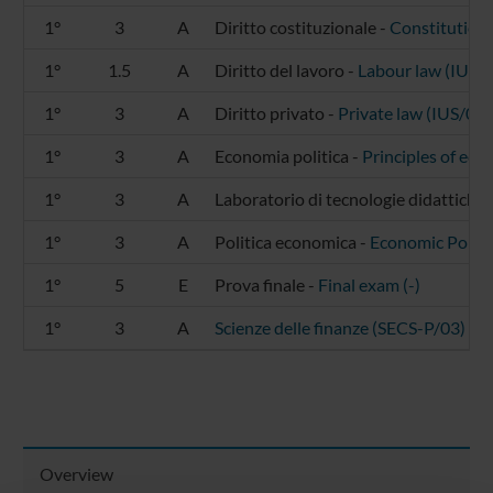
1°
3
A
Diritto costituzionale -
Constitutiona
1°
1.5
A
Diritto del lavoro -
Labour law (IUS/
1°
3
A
Diritto privato -
Private law (IUS/01)
1°
3
A
Economia politica -
Principles of ec
1°
3
A
Laboratorio di tecnologie didattiche 
1°
3
A
Politica economica -
Economic Policy
1°
5
E
Prova finale -
Final exam (-)
1°
3
A
Scienze delle finanze (SECS-P/03)
Overview