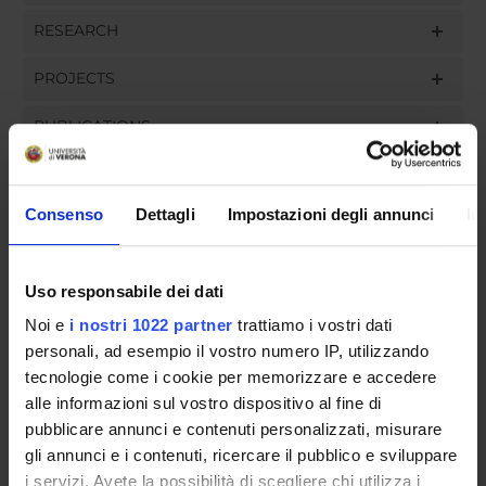
RESEARCH
PROJECTS
PUBLICATIONS
ASSIGNMENTS
Consenso
Dettagli
Impostazioni degli annunci
In
Uso responsabile dei dati
ORGANISATION
Noi e
i nostri 1022 partner
trattiamo i vostri dati
GOVERNANCE
personali, ad esempio il vostro numero IP, utilizzando
tecnologie come i cookie per memorizzare e accedere
COMMITTEES
alle informazioni sul vostro dispositivo al fine di
pubblicare annunci e contenuti personalizzati, misurare
STUDENT ADMINISTRATION OFFICES
gli annunci e i contenuti, ricercare il pubblico e sviluppare
i servizi. Avete la possibilità di scegliere chi utilizza i
DEPARTMENT ADMINISTRATION OFFICES