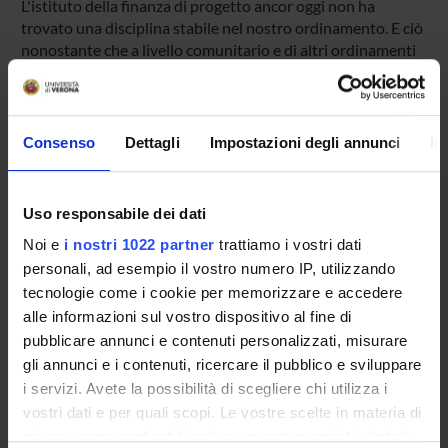
L'istituto della finanza di progetto ancor oggi non ha
trovato una disciplina stabile nel nostro ordinamento. E ciò
nonostante che a livello comunitario e di altri ordinamenti
nazionali europei (per esempio quello francese) si tenda a
promuovere questo tipo di collaborazione tra settore
pubblico e privato. La ricerca consisterà nel reperimento e
nella ricostruzione sistematica del recente materiale
Consenso
Dettagli
Impostazioni degli annunci
In
normativo e giurisprudenziale sul tema.
Uso responsabile dei dati
SPONSORS:
Noi e
i nostri 1022 partner
trattiamo i vostri dati
Funds:
assigned and managed by the department
personali, ad esempio il vostro numero IP, utilizzando
tecnologie come i cookie per memorizzare e accedere
alle informazioni sul vostro dispositivo al fine di
pubblicare annunci e contenuti personalizzati, misurare
PROJECT PARTICIPANTS
gli annunci e i contenuti, ricercare il pubblico e sviluppare
i servizi. Avete la possibilità di scegliere chi utilizza i
Jacopo Bercelli
vostri dati e per quali scopi. Le vostre scelte in materia di
Associate Professor
privacy sono applicabili solo su questa proprietà digitale