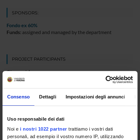
SPONSORS:
Fondo ex 60%
Funds:
assigned and managed by the department
PROJECT PARTICIPANTS
Giovanni Aquaro
Alessandra Cordiano
Full Professor
Consenso
Dettagli
Impostazioni degli annunci
In
Francesco Ruscello
Stefano Troiano
Uso responsabile dei dati
Full Professor
Noi e
i nostri 1022 partner
trattiamo i vostri dati
personali, ad esempio il vostro numero IP, utilizzando