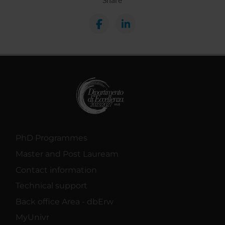
PhD Programmes
Master and Post Lauream
Contact information
Technical support
Back office Area - dbErw
MyUnivr