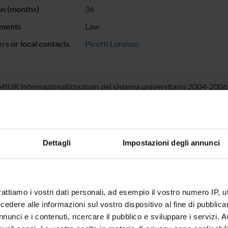
on (months)
36
ments
Law
s or local contacts
Picotti Lorenzo
IUR Internazionalizzazioen del sistema universitario 2004-2006
NSORS:
Funds:
assigned and managed by the de
Dettagli
Impostazioni degli annunci
zionalizzazione
Syllabus:
INTERNAZ - Progetti di Interna
rattiamo i vostri dati personali, ad esempio il vostro numero IP, 
ECT PARTICIPANTS
dere alle informazioni sul vostro dispositivo al fine di pubblica
nunci e i contenuti, ricercare il pubblico e sviluppare i servizi. A
 Picotti
Temporary Professor