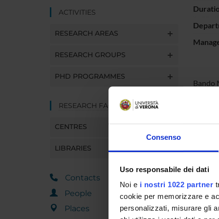
Durati
ACTIVITIES
Depart
RESEARCH AREAS
Manager
RESEARCH GROUPS
PHD PROGRAMMES
Bando M
RESEARCH FACILITIES
SPO
CENTRES
MIUR -
Consenso
Interna
LIBRARIES
Uso responsabile dei dati
Contacts
Noi e
i nostri 1022 partner
t
PROJ
People
cookie per memorizzare e acce
Places
personalizzati, misurare gli an
Lorenzo