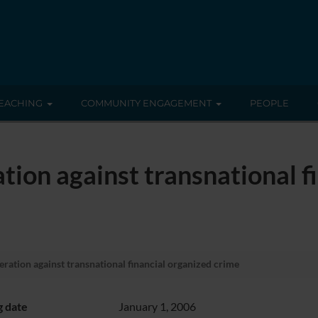
EACHING
COMMUNITY ENGAGEMENT
PEOPLE
tion against transnational f
ration against transnational financial organized crime
g date
January 1, 2006